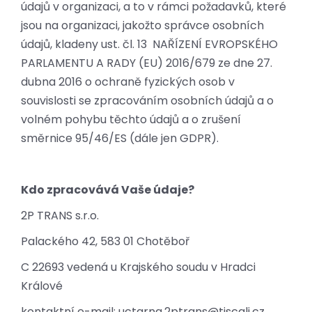
údajů v organizaci, a to v rámci požadavků, které
jsou na organizaci, jakožto správce osobních
údajů, kladeny ust. čl. 13 NAŘÍZENÍ EVROPSKÉHO
PARLAMENTU A RADY (EU) 2016/679 ze dne 27.
dubna 2016 o ochraně fyzických osob v
souvislosti se zpracováním osobních údajů a o
volném pohybu těchto údajů a o zrušení
směrnice 95/46/ES (dále jen GDPR).
Kdo zpracovává Vaše údaje?
2P TRANS s.r.o.
Palackého 42, 583 01 Chotěboř
C 22693 vedená u Krajského soudu v Hradci
Králové
kontaktní e-mail:
uctarna.2ptrans@tiscali.cz